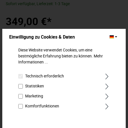
Sofort verfügbar, Lieferzeit: 1-3 Tage
349,00 €*
Preise inkl. MwSt. zzgl. Versandkosten
Einwilligung zu Cookies & Daten
In den Warenkorb
Diese Website verwendet Cookies, um eine
bestmögliche Erfahrung bieten zu können.
Mehr
Zum Merkzettel hinzufügen
Informationen ...
Technisch erforderlich
Beschreibung
Statistiken
Unsere Klassiker in perfekter Ordnung. Bestens organisiert
mit den zweifarbigen MTS-Modulen. MTS-Werkzeugmodul:
Marketing
Steckschlüs…
Mehr
Komfortfunktionen
Downloads
Technische Daten