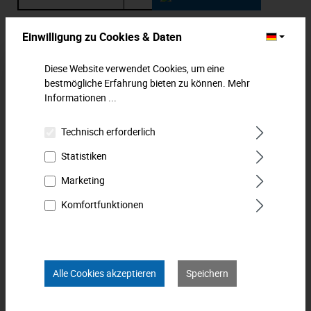
Zum Merkzettel hinzufügen
Einwilligung zu Cookies & Daten
Diese Website verwendet Cookies, um eine
Beschreibung
bestmögliche Erfahrung bieten zu können.
Mehr
Reduziernippel, 1/4", 1/2". Die Nennweite beträgt 7,2 mm.
Informationen ...
Das Material besteht aus Messing. MATADOR ist einer der
Pioniere…
Mehr
Technisch erforderlich
Statistiken
Downloads
Marketing
Technische Daten
Komfortfunktionen
Bewertungen
0
Produkt FAQs
Alle Cookies akzeptieren
Speichern