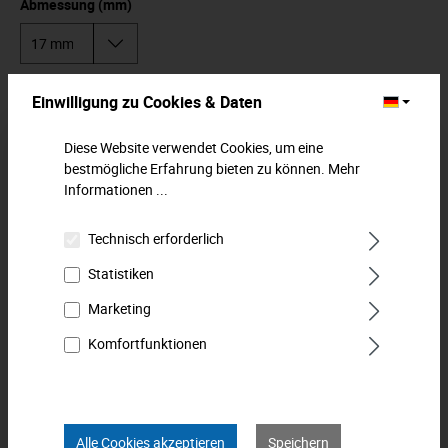
Abmessung (mm)
In den Warenkorb
Einwilligung zu Cookies & Daten
Diese Website verwendet Cookies, um eine
Zum Merkzettel hinzufügen
bestmögliche Erfahrung bieten zu können.
Mehr
Informationen ...
Beschreibung
Technisch erforderlich
Klassischer Ringmaulschlüssel, lange Form für mehr
Kraftentfaltung. Ringseite gekröpft für tief liegende
Statistiken
Verschraubungen. Ei…
Mehr
Marketing
Downloads
Komfortfunktionen
Technische Daten
Bewertungen
0
Alle Cookies akzeptieren
Speichern