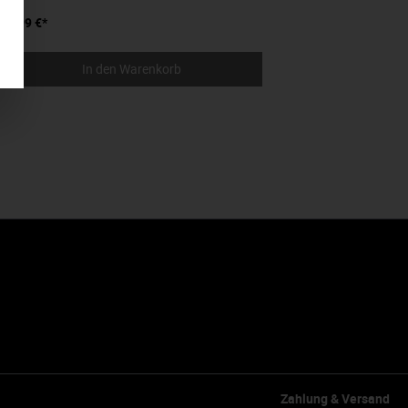
24,99 €*
28,
In den Warenkorb
Zahlung & Versand