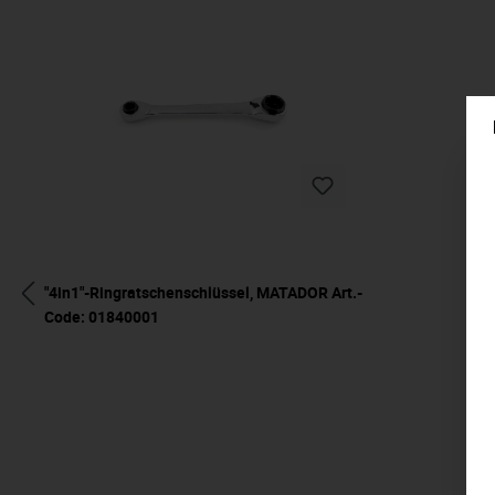
"4in1"-Ringratschenschlüssel, MATADOR Art.-
Code: 01840001