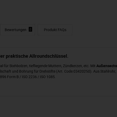
Bewertungen
0
Produkt FAQs
er praktische Allroundschlüssel.
l für Stehbolzen, tiefliegende Muttern, Zündkerzen, etc. Mit
Außensechs
hlschaft und Bohrung für Drehstifte (Art. Code 03420250). Aus Stahlrohr,
896 Form B / ISO 2236 / ISO 1085.