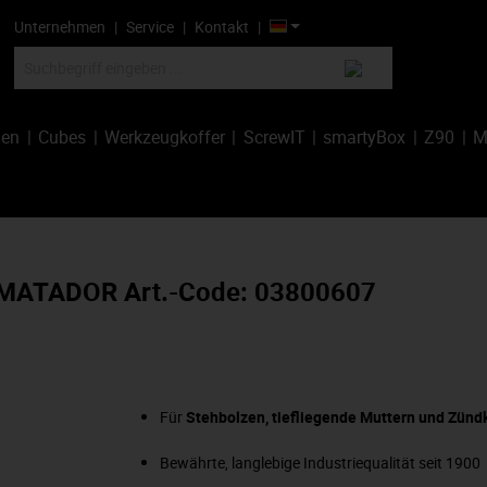
Unternehmen
Service
Kontakt
hen
Cubes
Werkzeugkoffer
ScrewIT
smartyBox
Z90
M
, MATADOR Art.-Code: 03800607
Für
Stehbolzen, tiefliegende Muttern und Zünd
Bewährte, langlebige Industriequalität seit 1900