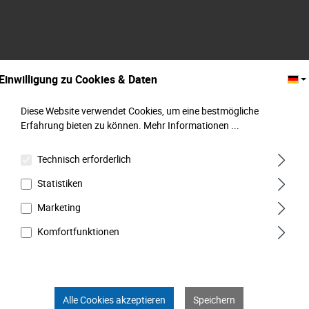
Einwilligung zu Cookies & Daten
Diese Website verwendet Cookies, um eine bestmögliche
Erfahrung bieten zu können.
Mehr Informationen ...
Technisch erforderlich
Adapter für Bohrmaschine, M 6,3 mm (1/4") x
Statistiken
M 6,3 mm (1/4") , MATADOR Art.-Code:
Marketing
20850001
Komfortfunktionen
Alle Cookies akzeptieren
Speichern