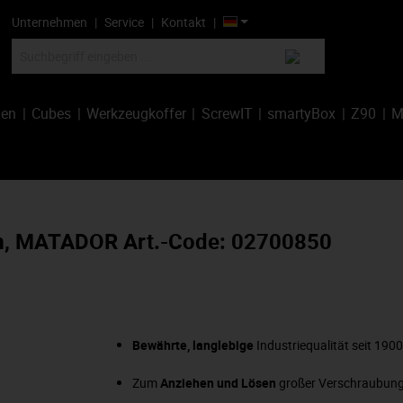
Unternehmen
Service
Kontakt
hen
Cubes
Werkzeugkoffer
ScrewIT
smartyBox
Z90
M
mm, MATADOR Art.-Code: 02700850
Bewährte, langlebige
Industriequalität seit 190
Zum
Anziehen und Lösen
großer Verschraubun