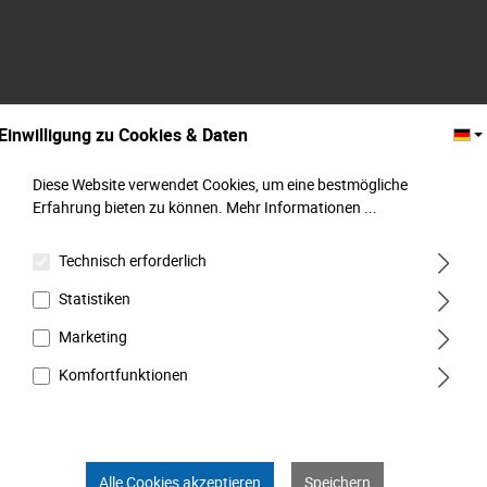
Einwilligung zu Cookies & Daten
Diese Website verwendet Cookies, um eine bestmögliche
Erfahrung bieten zu können.
Mehr Informationen ...
Technisch erforderlich
Statistiken
Adapter für Bohrmaschine, M 6,3 mm (1/4") x
M 6,3 mm (1/4") , MATADOR Art.-Code:
Marketing
20850001
Komfortfunktionen
Alle Cookies akzeptieren
Speichern