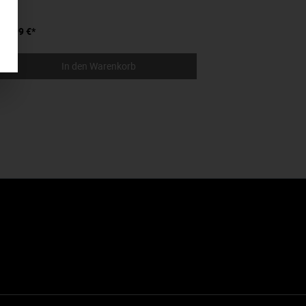
24,99 €*
28,
In den Warenkorb