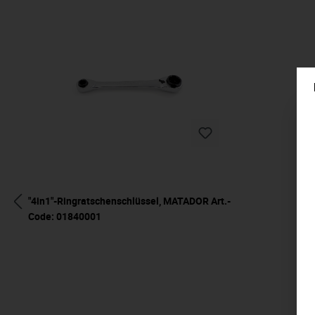
"4in1"-Ringratschenschlüssel, MATADOR Art.-
Code: 01840001