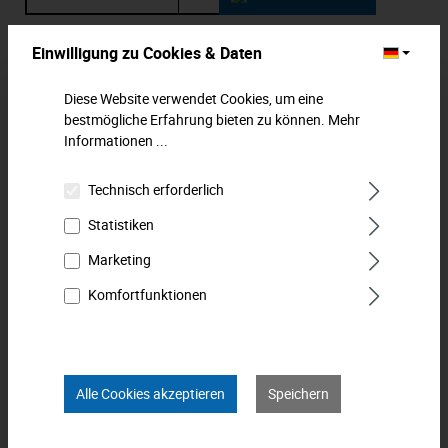
Zum Merkzettel hinzufügen
Einwilligung zu Cookies & Daten
Diese Website verwendet Cookies, um eine
Beschreibung
bestmögliche Erfahrung bieten zu können.
Mehr
Schlauchtülle AG, 1/4" , 6 mm. Die Nennweite beträgt 7,2
Informationen ...
mm. Das Material besteht aus Messing. MATADOR ist einer
der Pionie…
Mehr
Technisch erforderlich
Statistiken
Downloads
Marketing
Technische Daten
Komfortfunktionen
Bewertungen
0
Produkt FAQs
Alle Cookies akzeptieren
Speichern