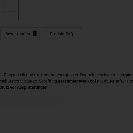
Bewertungen
0
Produkt FAQs
rt. Ringverkeilt und rot kunstharzvergossen. Doppelt geschweifter,
ergono
schütztes Stielauge. Sorgfältig
geschmiedeter Kopf
mit dauerhafter Her
chutz vor Absplitterungen
.
r