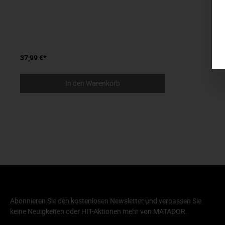
37,99 €*
In den Warenkorb
Abonnieren Sie den kostenlosen Newsletter und verpassen Sie
keine Neuigkeiten oder HIT-Aktionen mehr von MATADOR.