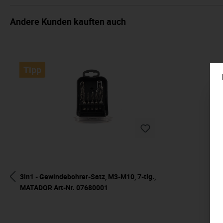
Andere Kunden kauften auch
Tipp
3in1 - Gewindebohrer-Satz, M3-M10, 7-tlg.,
MATADOR Art-Nr. 07680001