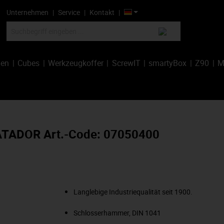
Unternehmen
Service
Kontakt
hen
Cubes
Werkzeugkoffer
ScrewIT
smartyBox
Z90
M
MATADOR Art.-Code: 07050400
Langlebige Industriequalität seit 1900.
Schlosserhammer, DIN 1041