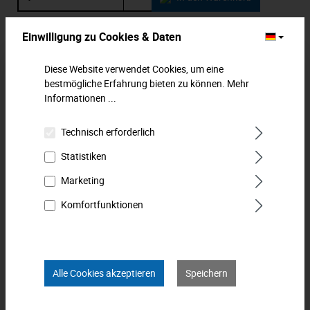
Zum Merkzettel hinzufügen
Einwilligung zu Cookies & Daten
Diese Website verwendet Cookies, um eine
Beschreibung
bestmögliche Erfahrung bieten zu können.
Mehr
Das MATADOR Schlüsselband mit Karabinerhaken ist ein
Informationen ...
praktisches Accessoire, das entwickelt wurde, um die
Aufbewahrung und d…
Mehr
Technisch erforderlich
Statistiken
Downloads
Marketing
Technische Daten
Komfortfunktionen
Bewertungen
0
Produkt FAQs
Alle Cookies akzeptieren
Speichern