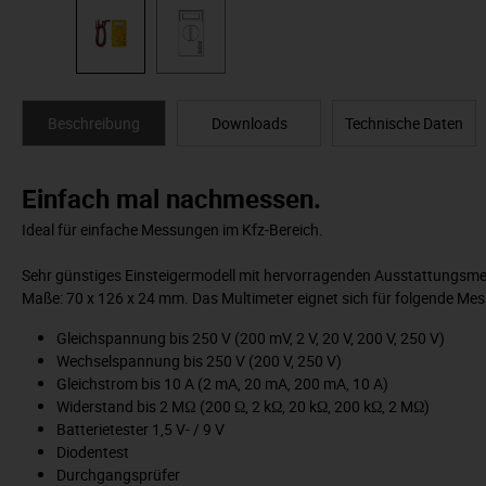
Beschreibung
Downloads
Technische Daten
Einfach mal nachmessen.
Ideal für einfache Messungen im Kfz-Bereich.
Sehr günstiges Einsteigermodell mit hervorragenden Ausstattungsme
Maße: 70 x 126 x 24 mm. Das Multimeter eignet sich für folgende Me
Gleichspannung bis 250 V (200 mV, 2 V, 20 V, 200 V, 250 V)
Wechselspannung bis 250 V (200 V, 250 V)
Gleichstrom bis 10 A (2 mA, 20 mA, 200 mA, 10 A)
Widerstand bis 2 MΩ (200 Ω, 2 kΩ, 20 kΩ, 200 kΩ, 2 MΩ)
Batterietester 1,5 V- / 9 V
Diodentest
Durchgangsprüfer