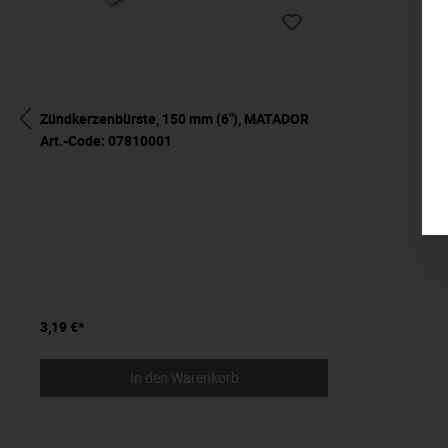
Zündkerzenbürste, 150 mm (6"), MATADOR
Art.-Code: 07810001
3,19 €*
In den Warenkorb