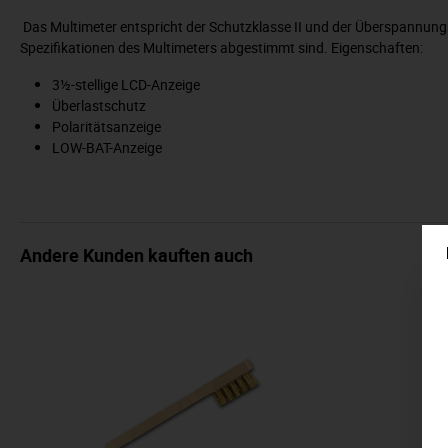
Das Multimeter entspricht der Schutzklasse II und der Überspannun
Spezifikationen des Multimeters abgestimmt sind. Eigenschaften:
3½-stellige LCD-Anzeige
Überlastschutz
Polaritätsanzeige
LOW-BAT-Anzeige
Andere Kunden kauften auch