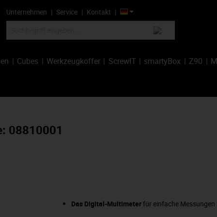
Unternehmen
Service
Kontakt
hen
Cubes
Werkzeugkoffer
ScrewIT
smartyBox
Z90
M
e: 08810001
Das Digital-Multimeter
für einfache Messungen 