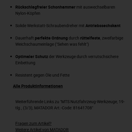
Rückschlagfreier Schonhammer
mit auswechselbaren
Nylon-Köpfen
Solide Werkstatt-Schraubendreher mit
Antriebssechskant
Dauerhaft
perfekte Ordnung
durch
rüttelfeste
, zweifarbige
Weichschaumeinlage ("Sehen was fehlt")
Optimaler Schutz
der Werkzeuge durch verrutschsichere
Einbettung
Resistent gegen Öle und Fette
Alle Produktinformationen
Weiterführende Links zu "MTS Nutzfahrzeug-Werkzeuge, 19-
tlg., (3/3), MATADOR Art.-Code: 81641708"
Fragen zum Artikel?
Weitere Artikel von MATADOR