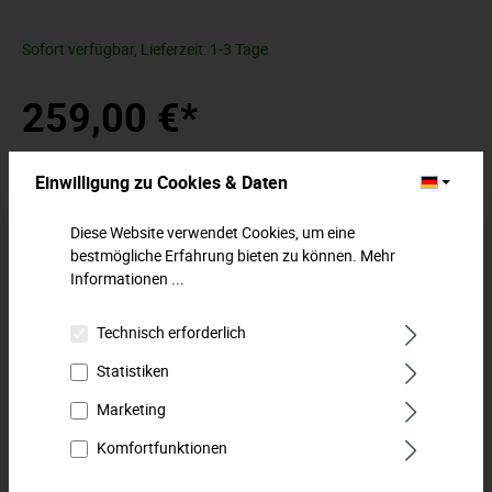
Sofort verfügbar, Lieferzeit: 1-3 Tage
259,00 €*
Preise inkl. MwSt. zzgl. Versandkosten
Einwilligung zu Cookies & Daten
In den Warenkorb
Diese Website verwendet Cookies, um eine
bestmögliche Erfahrung bieten zu können.
Mehr
Zum Merkzettel hinzufügen
Informationen ...
Beschreibung
Technisch erforderlich
Allround Werkzeuge in perfekter Ordnung.Bestens
Statistiken
organisiert mit den zweifarbigen MTS-Modulen.Das
Marketing
MATADOR MTS-Modul mit dem 1…
Mehr
Komfortfunktionen
Downloads