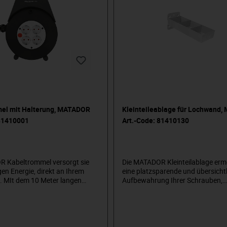
el mit Halterung, MATADOR
Kleinteileablage für Lochwand
 81410001
Art.-Code: 81410130
 Kabeltrommel versorgt sie
Die MATADOR Kleinteilablage erm
gen Energie, direkt an Ihrem
eine platzsparende und übersicht
z. MIt dem 10 Meter langen
Aufbewahrung Ihrer Schrauben,
en auch größere Distanzen
Unterlegscheiben, Dübel usw. Diese
werde. Eine
alle Lochplatten und Werkstattwa
ssicherung gewährt ständige
einem Lochraster von 10x10 mm,
Diese ist für alle Lochplatten und
verwendbar. Die geprüfte Industri
gen, mit einem Lochraster von
gewährt eine lange Lebensdauer