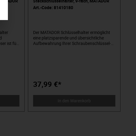
, MATADOR
Steckschlüsselhalter, 9-fach, MATADOR
Art.-Code: 81410180
lter
Der MATADOR Schlüsselhalter ermöglicht
d
eine platzsparende und übersichtliche
er ist für
Aufbewahrung Ihrer Schraubenschlüssel-
gen, mit
Einsätze. Dieser ist für alle Lochplatten und
Werkstattwagen, mit einem Lochraster von
equalität
10x10 mm, verwendbar. Die geprüfte
 und
Industriequalität gewährt eine lange
ttes
Lebensdauer und Widerstandsfähigkeit. Ein
den Sie
komplettes Haken- und Zubehörsortiment
finden Sie hier in unserem Onlineshop.
37,99 €*
In den Warenkorb