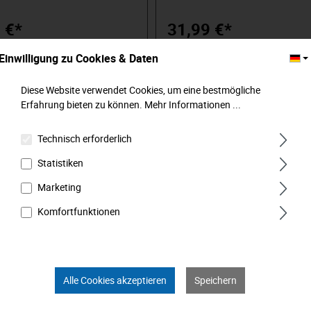
erwendbar. Ein komplettes
Widerstandsfähigkeit. Ein komple
Zubehörsortiment finden Sie
Haken- und Zubehörsortiment fin
 €*
31,99 €*
erem Onlineshop.
hier in unserem Onlineshop.
Einwilligung zu Cookies & Daten
In den Warenkorb
In den Warenkorb
Diese Website verwendet Cookies, um eine bestmögliche
Erfahrung bieten zu können.
Mehr Informationen ...
Technisch erforderlich
Statistiken
Marketing
Komfortfunktionen
Alle Cookies akzeptieren
Speichern