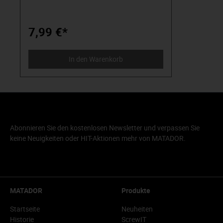
gewährt eine lange Lebensdauer und
Widerstandsfähigkeit. Ein komplettes
Haken- und Zubehörsortiment finden Sie
hier in unserem Onlineshop.
7,99 €*
In den Warenkorb
Abonnieren Sie den kostenlosen Newsletter und verpassen Sie
keine Neuigkeiten oder HIT-Aktionen mehr von MATADOR.
MATADOR
Produkte
Startseite
Neuheiten
Historie
ScrewIT