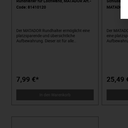
Rundhalter für Lochwand, MATADOR Art.-
Schlüsselha
Code: 81410120
MATADOR Ar
Der MATADOR Rundhalter ermöglicht eine
Der MATADOR
platzsparende und übersichtliche
eine platzs
Aufbewahrung. Dieser ist für alle
Aufbewahru
Lochplatten und Werkstattwagen, mit
Schraubensc
einem Lochraster von 10x10 mm,
für alle Lo
verwendbar. Die geprüfte Industriequalität
mit einem L
gewährt eine lange Lebensdauer und
verwendbar. 
Widerstandsfähigkeit. Ein komplettes
gewährt ein
Haken- und Zubehörsortiment finden Sie
Widerstands
hier in unserem Onlineshop.
Haken- und 
7,99 €*
25,49 
hier in uns
In den Warenkorb