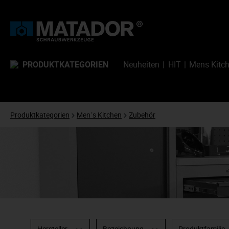
PRODUKTKATEGORIEN
Neuheiten
HIT
Mens Kitc
Produktkategorien
Men´s Kitchen
Zubehör
Hersteller
Bezeichnung
Produktfamilie