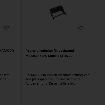
, MATADOR
Papierrollenhalter für Lochwand,
MATADOR Art.-Code: 81410200
öglicht
Der MATADOR Papierrollenhalter ermöglicht
liche
eine platzsparende und übersichtliche
Aufbewahrung. Dieser ist für alle
r ist für
Lochplatten und Werkstattwagen, mit
gen, mit
einem Lochraster von 10x10 mm,
verwendbar. Die geprüfte Industriequalität
equalität
gewährt eine lange Lebensdauer und
 und
Widerstandsfähigkeit. Ein komplettes