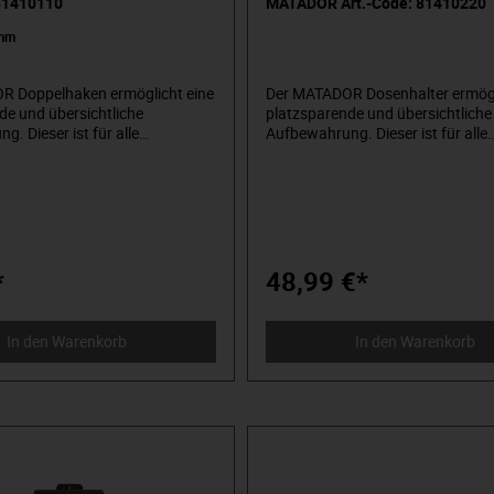
 81410110
MATADOR Art.-Code: 81410220
mm
R Doppelhaken ermöglicht eine
Der MATADOR Dosenhalter ermögl
de und übersichtliche
platzsparende und übersichtliche
. Dieser ist für alle
Aufbewahrung. Dieser ist für alle
 und Werkstattwagen, mit
Lochplatten und Werkstattwagen
raster von 10x10 mm,
einem Lochraster von 10x10 mm,
Die geprüfte Industriequalität
verwendbar. Die geprüfte Industri
e lange Lebensdauer und
gewährt eine lange Lebensdauer
fähigkeit. Ein komplettes
Widerstandsfähigkeit. Ein komple
Zubehörsortiment finden Sie
Haken- und Zubehörsortiment fin
erem Onlineshop.
hier in unserem Onlineshop.
*
48,99 €*
In den Warenkorb
In den Warenkorb