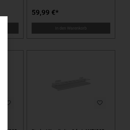
ttes
Haken- und Zubehörsortiment finden Sie
den Sie
hier in unserem Onlineshop.
59,99 €*
In den Warenkorb