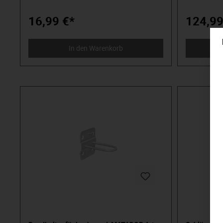
Haken- und Zubehörsortiment finden Sie
10x10 mm, v
hier in unserem Onlineshop.
Haken- und 
16,99 €*
124,99
hier in uns
In den Warenkorb