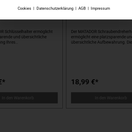
lter für Lochwand, 8-fach,
Schraubendreherhalter, 6-fach
t.-Code: 81410140
Art.-Code: 81410150
Cookies
Datenschutzerklärung
AGB
Impressum
 Schlüsselhalter ermöglicht
Der MATADOR Schraubendreherha
parende und übersichtliche
ermöglicht eine platzsparende un
ng Ihres
übersichtliche Aufbewahrung. Dies
hlüsselsortiments. Dieser ist
alle Lochplatten und Werkstattwa
chplatten und Werkstattwagen,
einem Lochraster von 10x10 mm,
ochraster von 10x10 mm,
verwendbar. Die geprüfte Industri
Die geprüfte Industriequalität
gewährt eine lange Lebensdauer
e lange Lebensdauer und
Widerstandsfähigkeit. Ein komple
fähigkeit. Ein komplettes
Haken- und Zubehörsortiment fin
Zubehörsortiment finden Sie
hier in unserem Onlineshop.
€*
18,99 €*
erem Onlineshop.
In den Warenkorb
In den Warenkorb