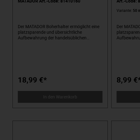
MATADOR Art.-Code: 81410160
Art.-Code:
Variante:
50 
Der MATADOR Boherhalter ermöglicht eine
Der MATADO
platzsparende und übersichtliche
platzsparen
Aufbewahrung der handelsüblichen
Aufbewahrung
Bohrwerkzeuge. Dieser ist für alle
Lochplatten
Lochplatten und Werkstattwagen, mit
einem Loch
einem Lochraster von 10x10 mm,
verwendbar. 
verwendbar. Die geprüfte Industriequalität
gewährt ein
gewährt eine lange Lebensdauer und
Widerstands
Widerstandsfähigkeit. Ein komplettes
Haken- und 
Haken- und Zubehörsortiment finden Sie
hier in uns
18,99 €*
8,99 €
hier in unserem Onlineshop.
In den Warenkorb