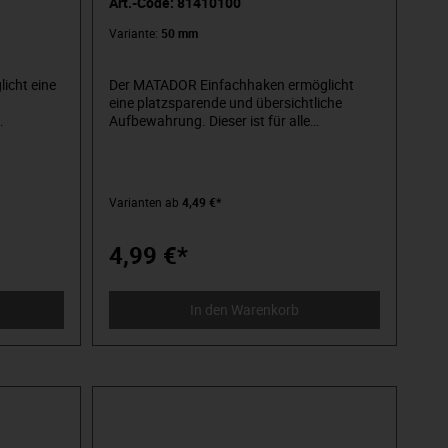
Art.-Code: 81410100
Variante:
50 mm
icht eine
Der MATADOR Einfachhaken ermöglicht
eine platzsparende und übersichtliche
Aufbewahrung. Dieser ist für alle
, mit
Lochplatten und Werkstattwagen, mit
einem Lochraster von 10x10 mm,
equalität
verwendbar. Die geprüfte Industriequalität
 und
gewährt eine lange Lebensdauer und
Varianten ab
4,49 €*
ttes
Widerstandsfähigkeit. Ein komplettes
den Sie
Haken- und Zubehörsortiment finden Sie
hier in unserem Onlineshop.
4,99 €*
In den Warenkorb