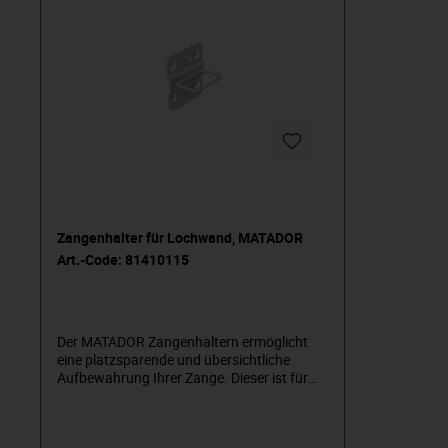
Zangenhalter für Lochwand, MATADOR
Art.-Code: 81410115
Der MATADOR Zangenhaltern ermöglicht
eine platzsparende und übersichtliche
Aufbewahrung Ihrer Zange. Dieser ist für
alle Lochplatten und Werkstattwagen, mit
einem Lochraster von 10x10 mm,
verwendbar. Die geprüfte Industriequalität