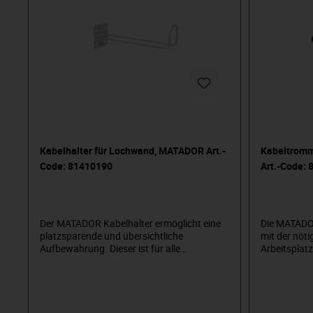
Kabelhalter für Lochwand, MATADOR Art.-
Kabeltromm
Code: 81410190
Art.-Code:
Der MATADOR Kabelhalter ermöglicht eine
Die MATADOR
platzsparende und übersichtliche
mit der nöti
Aufbewahrung. Dieser ist für alle
Arbeitsplat
Lochplatten und Werkstattwagen, mit
Kabel, könn
einem Lochraster von 10x10 mm,
überbrückt 
verwendbar. Die geprüfte Industriequalität
Überlastung
gewährt eine lange Lebensdauer und
Sicherheit. 
Widerstandsfähigkeit. Ein komplettes
Werkstattwa