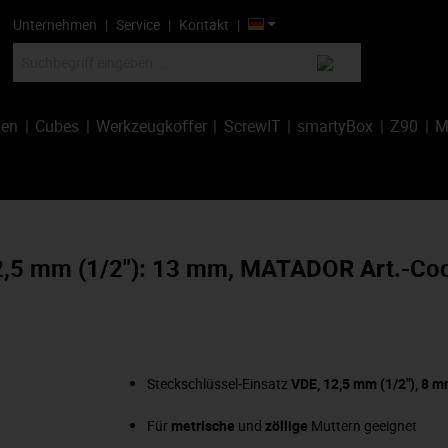
Unternehmen
Service
Kontakt
hen
Cubes
Werkzeugkoffer
ScrewIT
smartyBox
Z90
M
t, 12,5 mm (1/2"): 13 mm, MATADOR Art.-C
Steckschlüssel-Einsatz
VDE, 12,5 mm (1/2"), 8 
Für
metrische
und
zöllige
Muttern geeignet