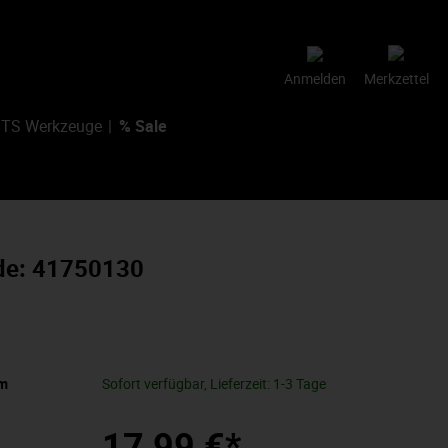
Anmelden
Merkzettel
TS Werkzeuge
% Sale
ode: 41750130
mm
Sofort verfügbar, Lieferzeit: 1-3 Tage
17,99 €*