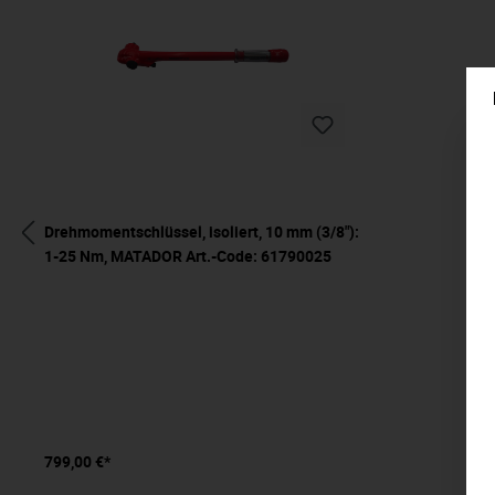
Drehmomentschlüssel, isoliert, 10 mm (3/8"):
1-25 Nm, MATADOR Art.-Code: 61790025
799,00 €*