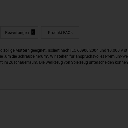
Bewertungen
0
Produkt FAQs
 zöllige Muttern geeignet. Isoliert nach IEC 60900:2004 und 10.000 V st
e „um die Schraube herum“. Wir stehen für anspruchsvolles Premium-Werkz
icht im Zuschauerraum. Die Werkzeug von Spielzeug unterscheiden können. 