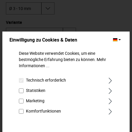
Variante
Einwilligung zu Cookies & Daten
In den Warenkorb
Diese Website verwendet Cookies, um eine
bestmögliche Erfahrung bieten zu können.
Mehr
Zum Merkzettel hinzufügen
Informationen ...
Technisch erforderlich
Beschreibung
Statistiken
Die kräftigen Sicherungsringzangen.Zur einfachen und
schnellen Montage von Sicherungsringen.Zangen für
Marketing
Außensicherungsringe…
Mehr
Komfortfunktionen
Downloads