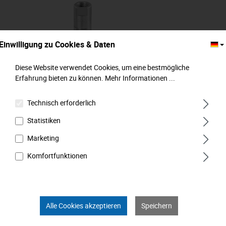
Einwilligung zu Cookies & Daten
Diese Website verwendet Cookies, um eine bestmögliche
Erfahrung bieten zu können.
Mehr Informationen ...
Technisch erforderlich
4-Backen-Hydraulikmundstück, MATADOR
Art.-Code: 07940002
Statistiken
Marketing
Komfortfunktionen
Alle Cookies akzeptieren
Speichern
8,49 €*