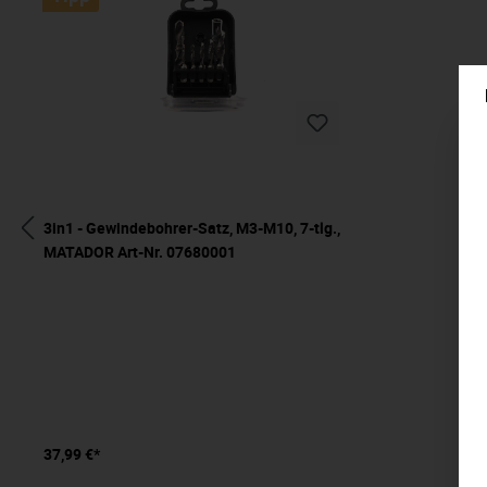
3in1 - Gewindebohrer-Satz, M3-M10, 7-tlg.,
MATADOR Art-Nr. 07680001
37,99 €*