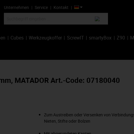
Unternehmen
Service
Kontakt
hen
Cubes
Werkzeugkoffer
ScrewIT
smartyBox
Z90
M
50 mm, MATADOR Art.-Code: 07180040
Zum Austreiben oder Versenken von Verbindung
Nieten, Stifte oder Bolzen
Mit abgerundeten Kanten