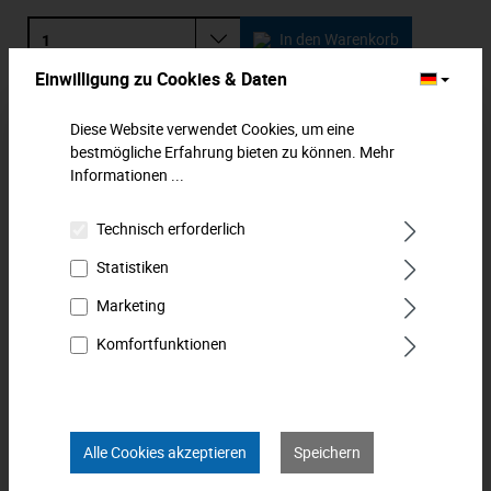
In den Warenkorb
Einwilligung zu Cookies & Daten
Zum Merkzettel hinzufügen
Diese Website verwendet Cookies, um eine
bestmögliche Erfahrung bieten zu können.
Mehr
Beschreibung
Informationen ...
Sechskant-Steckschlüssel. Mit 2-Komponentengriff mit
harter Schnelldreh- und weicher Feindrehzone. Besonders
Technisch erforderlich
ergonomischer G…
Mehr
Statistiken
Downloads
Marketing
Komfortfunktionen
Technische Daten
Bewertungen
0
Alle Cookies akzeptieren
Speichern
Produkt FAQs