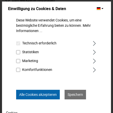
Zum Merkzettel hinzufügen
Einwilligung zu Cookies & Daten
Beschreibung
Diese Website verwendet Cookies, um eine
Steckschlüssel-Einsatz VDE, 12,5 mm (1/2"), 12 mm. Für
bestmögliche Erfahrung bieten zu können.
Mehr
metrische und zöllige Muttern geeignet. Isoliert nach IEC
Informationen ...
60900:2004…
Mehr
Technisch erforderlich
Downloads
Statistiken
Technische Daten
Marketing
Komfortfunktionen
Bewertungen
0
Produkt FAQs
Alle Cookies akzeptieren
Speichern
Cookies