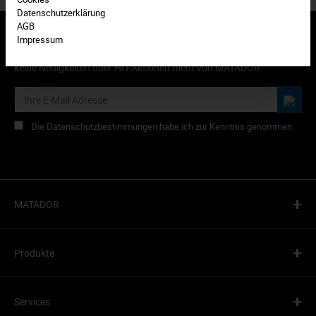
Datenschutzerklärung
AGB
Impressum
Abonnieren Sie den kostenlosen Newsletter und verpassen Sie
keine Neuigkeiten oder HIT-Aktionen mehr von MATADOR.
Die Datenschutzbestimmungen habe ich zur Kenntnis genommen.
+
MATADOR
+
Produkte
+
Services