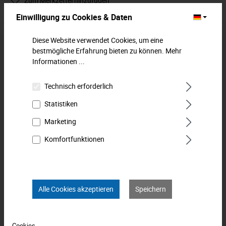
Zum Merkzettel hinzufügen
Einwilligung zu Cookies & Daten
Beschreibung
Diese Website verwendet Cookies, um eine
Steckschlüssel-Einsatz VDE, 12,5 mm (1/2"), 14 mm. Für
bestmögliche Erfahrung bieten zu können.
Mehr
metrische und zöllige Muttern geeignet. Isoliert nach IEC
Informationen ...
60900:2004…
Mehr
Technisch erforderlich
Downloads
Statistiken
Technische Daten
Marketing
Komfortfunktionen
Bewertungen
0
Produkt FAQs
Alle Cookies akzeptieren
Speichern
Cookies