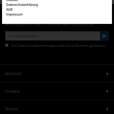
Datenschutzerklärung
AGB
Impressum
Abonnieren Sie den kostenlosen Newsletter und verpassen Sie
keine Neuigkeiten oder HIT-Aktionen mehr von MATADOR.
Die Datenschutzbestimmungen habe ich zur Kenntnis genommen.
+
MATADOR
+
Produkte
+
Services