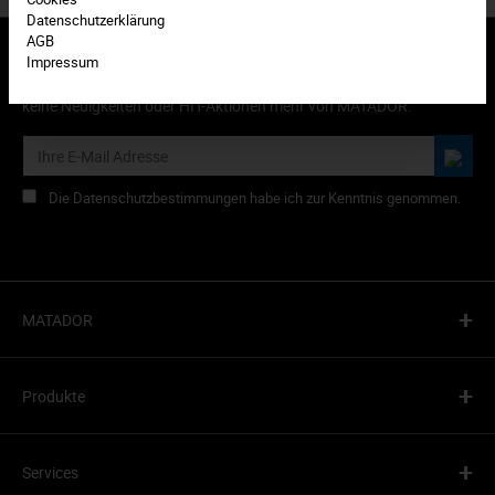
Datenschutzerklärung
AGB
Impressum
Abonnieren Sie den kostenlosen Newsletter und verpassen Sie
keine Neuigkeiten oder HIT-Aktionen mehr von MATADOR.
Die Datenschutzbestimmungen habe ich zur Kenntnis genommen.
+
MATADOR
+
Produkte
+
Services