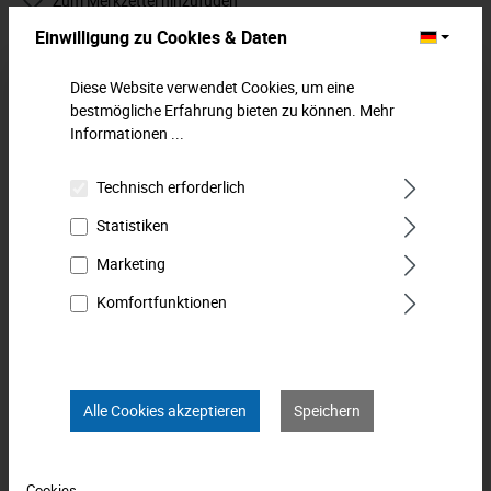
Zum Merkzettel hinzufügen
Einwilligung zu Cookies & Daten
Beschreibung
Diese Website verwendet Cookies, um eine
Steckschlüssel-Einsatz lang, 12,5 mm (1/2"), 21 mm. Für
bestmögliche Erfahrung bieten zu können.
Mehr
metrische und zöllige Muttern geeignet. Der Steckschlüssel-
Informationen ...
Einsatz i…
Mehr
Technisch erforderlich
Downloads
Statistiken
Technische Daten
Marketing
Komfortfunktionen
Bewertungen
0
Produkt FAQs
Alle Cookies akzeptieren
Speichern
Cookies