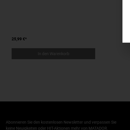
25,99 €*
In den Warenkorb
Abonnieren Sie den kostenlosen Newsletter und verpassen Sie
keine Neuigkeiten oder HIT-Aktionen mehr von MATADOR.