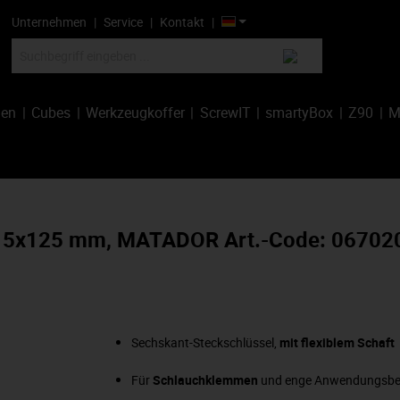
Unternehmen
Service
Kontakt
hen
Cubes
Werkzeugkoffer
ScrewIT
smartyBox
Z90
M
t., 5x125 mm, MATADOR Art.-Code: 06702
Sechskant-Steckschlüssel,
mit flexiblem Schaft
Für
Schlauchklemmen
und enge Anwendungsbe