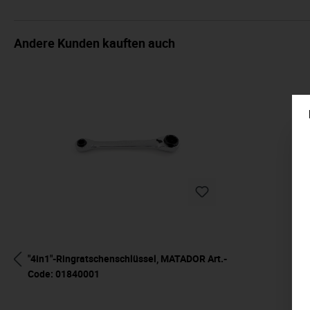
Andere Kunden kauften auch
"4in1"-Ringratschenschlüssel, MATADOR Art.-
Code: 01840001