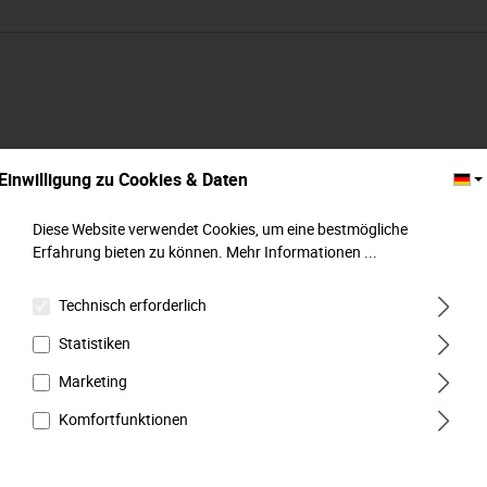
Einwilligung zu Cookies & Daten
Diese Website verwendet Cookies, um eine bestmögliche
Erfahrung bieten zu können.
Mehr Informationen ...
Technisch erforderlich
Statistiken
Marketing
Adapter für Bohrmaschine, M 6,3 mm (1/4") x
Komfortfunktionen
M 6,3 mm (1/4") , MATADOR Art.-Code:
20850001