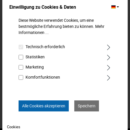
Einwilligung zu Cookies & Daten
Beschreibung
Diese Website verwendet Cookies, um eine
Werkzeug-Tragekasten, leer, 520x200x200 mm. Aus
bestmögliche Erfahrung bieten zu können.
Mehr
Stahlblech. Stabile Ausführung in grau-schwarzem Design.
Informationen ...
Der ideale Helfer i…
Mehr
Technisch erforderlich
Downloads
Statistiken
Technische Daten
Marketing
Bewertungen
0
Komfortfunktionen
Produkt FAQs
Alle Cookies akzeptieren
Speichern
Cookies