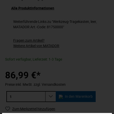
Alle Produktinformationen
Weiterführende Links zu "Werkzeug-Tragekasten, leer,
MATADOR Art.-Code: 81750000"
Fragen zum Artikel?
Weitere Artikel von MATADOR
Sofort verfügbar, Lieferzeit: 1-3 Tage
86,99 €*
Preise inkl. MwSt. zzgl. Versandkosten
In den Warenkorb
Zum Merkzettel hinzufügen