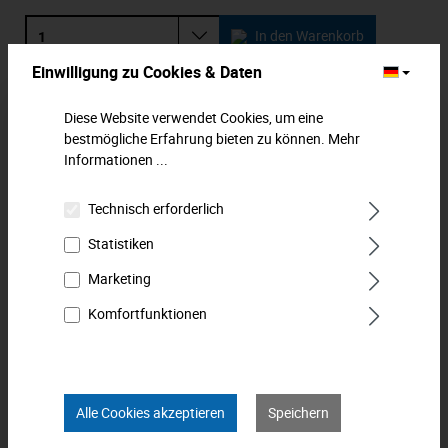
In den Warenkorb
Einwilligung zu Cookies & Daten
Zum Merkzettel hinzufügen
Diese Website verwendet Cookies, um eine
bestmögliche Erfahrung bieten zu können.
Mehr
Beschreibung
Informationen ...
Winkelschraubendreher für Innensechskantschrauben.
Lange Form mit Kugelkopf am langen Ende, durchgehend
Technisch erforderlich
gehärtet. Ideal für…
Mehr
Statistiken
Downloads
Marketing
Komfortfunktionen
Technische Daten
Bewertungen
0
Alle Cookies akzeptieren
Speichern
Produkt FAQs