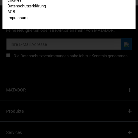
Datenschutzerklärung
AGB
Impressum
Abonnieren Sie den kostenlosen Newsletter und verpassen Sie
keine Neuigkeiten oder HIT-Aktionen mehr von MATADOR.
Die Datenschutzbestimmungen habe ich zur Kenntnis genommen.
+
MATADOR
+
Produkte
+
Services