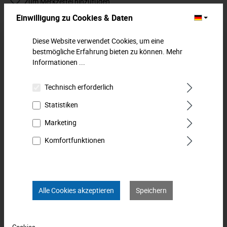
Zum Merkzettel hinzufügen
Einwilligung zu Cookies & Daten
Beschreibung
Diese Website verwendet Cookies, um eine
Winkelschraubendreher für Innensechskantschrauben.
bestmögliche Erfahrung bieten zu können.
Mehr
Kurze Form, durchgehend gehärtet. Gestempelte, dauerhafte
Informationen ...
Kennzeichnung (…
Mehr
Technisch erforderlich
Downloads
Statistiken
Technische Daten
Marketing
Komfortfunktionen
Bewertungen
0
Produkt FAQs
Alle Cookies akzeptieren
Speichern
Cookies