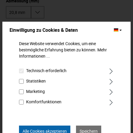
Abmessung (mm)
In den Warenkorb
Einwilligung zu Cookies & Daten
Diese Website verwendet Cookies, um eine
Zum Merkzettel hinzufügen
bestmögliche Erfahrung bieten zu können.
Mehr
Informationen ...
Beschreibung
Technisch erforderlich
Zündkerzen-Einsatz, lang, Gummi. Für den
Zündkerzenwechsel. Mit Gummi. Lange Ausführung.
Statistiken
Innenvierkantantrieb nach DIN 3120,…
Mehr
Marketing
Downloads
Komfortfunktionen
Technische Daten
Bewertungen
0
Alle Cookies akzeptieren
Speichern