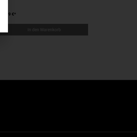
24,99 €*
28,
In den Warenkorb