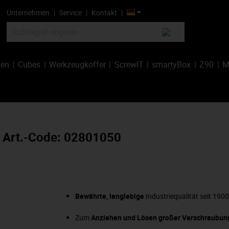
Unternehmen
Service
Kontakt
hen
Cubes
Werkzeugkoffer
ScrewIT
smartyBox
Z90
M
 Art.-Code: 02801050
Bewährte, langlebige
Industriequalität seit 190
Zum
Anziehen und Lösen großer Verschraubu