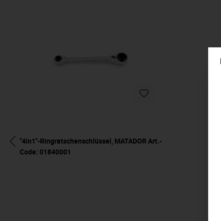
"4in1"-Ringratschenschlüssel, MATADOR Art.-
Code: 01840001