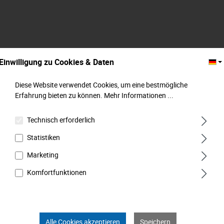
Einwilligung zu Cookies & Daten
Diese Website verwendet Cookies, um eine bestmögliche
Erfahrung bieten zu können.
Mehr Informationen ...
Technisch erforderlich
Statistiken
Adapter für Bohrmaschine, M 6,3 mm (1/4") x
M 6,3 mm (1/4") , MATADOR Art.-Code:
Marketing
20850001
Komfortfunktionen
Alle Cookies akzeptieren
Speichern