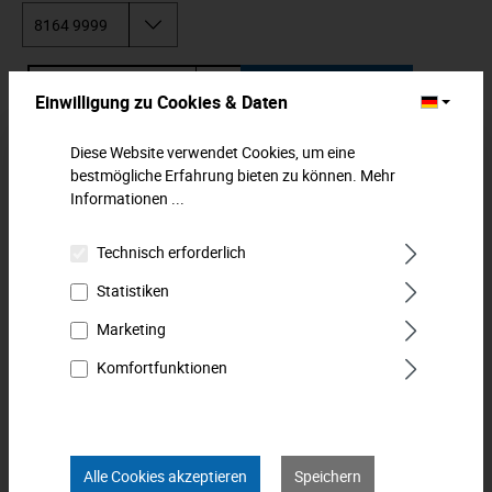
In den Warenkorb
Einwilligung zu Cookies & Daten
Zum Merkzettel hinzufügen
Diese Website verwendet Cookies, um eine
bestmögliche Erfahrung bieten zu können.
Mehr
Informationen ...
Beschreibung
Aufsteckrohr für Zug-Ringschlüssel. Zur Verlängerung des
Technisch erforderlich
Hebelarms und Vergrößerung der Kraftwirkung. Mit Loch
Statistiken
zum sicheren…
Mehr
Marketing
Downloads
Komfortfunktionen
Technische Daten
Bewertungen
0
Alle Cookies akzeptieren
Speichern