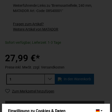
Weiterführende Links zu "Bremssattelfeile, 240 mm,
MATADOR Art.-Code: 08540001"
Fragen zum Artikel?
Weitere Artikel von MATADOR
Sofort verfügbar, Lieferzeit: 1-3 Tage
27,99 €*
Preise inkl. MwSt. zzgl. Versandkosten
In den Warenkorb
Zum Merkzettel hinzufügen
Beschreibung
Einwilligung zu Cookies & Daten