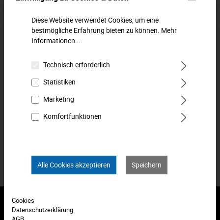
Bremssattelfeile. Zum Entfernen von Bremsstaub, Schmutz
und Rost im Bremssattel. Hieb: grob. Einseitig (zum Schutz
Diese Website verwendet Cookies, um eine
der Staub…
Mehr
bestmögliche Erfahrung bieten zu können.
Mehr
Informationen ...
Downloads
Technisch erforderlich
Technische Daten
Statistiken
Bewertungen
0
Marketing
Komfortfunktionen
Produkt FAQs
Alle Cookies akzeptieren
Speichern
Cookies
Datenschutzerklärung
Abonnieren Sie den kostenlosen Newsletter und verpassen Sie
AGB