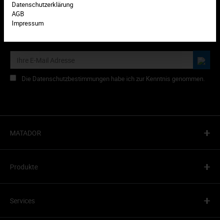
Datenschutzerklärung
AGB
Impressum
Abonnieren Sie den kostenlosen Newsletter und verpassen Sie
keine Neuigkeiten oder HIT-Aktionen mehr von MATADOR.
Die Datenschutzbestimmungen habe ich zur Kenntnis genommen.
+
MATADOR
+
Produkte
+
Services