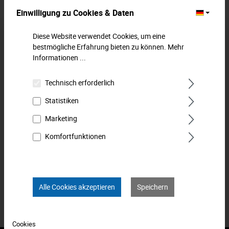
Einwilligung zu Cookies & Daten
Beschreibung
Diese Website verwendet Cookies, um eine
Schlag-Maulschlüssel nach DIN 133, der bewährte Klassiker
bestmögliche Erfahrung bieten zu können.
Mehr
von MATADOR zum Anziehen und Lösen großer
Informationen ...
Verschraubungen, z. B. f…
Mehr
Technisch erforderlich
Downloads
Statistiken
Technische Daten
Marketing
Bewertungen
0
Komfortfunktionen
Produkt FAQs
Alle Cookies akzeptieren
Speichern
Cookies