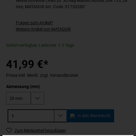
Weiterführende Links zu "Schlag-Maulschlüssel, DIN 133, 28
mm, MATADOR Art.-Code: 01750280"
Fragen zum Artikel?
Weitere Artikel von MATADOR
Sofort verfügbar, Lieferzeit: 1-3 Tage
41,99 €*
Preise inkl. MwSt. zzgl. Versandkosten
Abmessung (mm)
In den Warenkorb
Zum Merkzettel hinzufügen