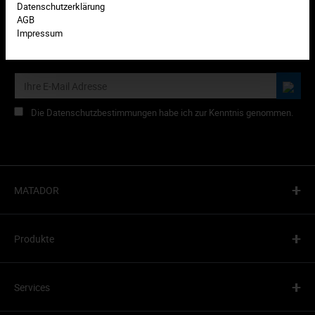
Datenschutzerklärung
AGB
Impressum
Abonnieren Sie den kostenlosen Newsletter und verpassen Sie
keine Neuigkeiten oder HIT-Aktionen mehr von MATADOR.
Die Datenschutzbestimmungen habe ich zur Kenntnis genommen.
+
MATADOR
+
Produkte
+
Services