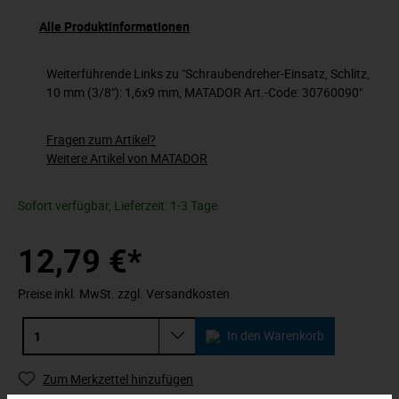
Alle Produktinformationen
Weiterführende Links zu "Schraubendreher-Einsatz, Schlitz,
10 mm (3/8"): 1,6x9 mm, MATADOR Art.-Code: 30760090"
Fragen zum Artikel?
Weitere Artikel von MATADOR
Sofort verfügbar, Lieferzeit: 1-3 Tage
12,79 €*
Preise inkl. MwSt. zzgl. Versandkosten
In den Warenkorb
Zum Merkzettel hinzufügen