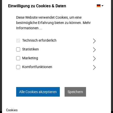
Einwilligung zu Cookies & Daten
Beschreibung
Diese Website verwendet Cookies, um eine
Schraubendreher-Einsatz (Schlitz). Für Schlitzschrauben.
bestmögliche Erfahrung bieten zu können.
Mehr
Für Handbetätigung mit Knarre und Verbindungsteilen. Extra
Informationen ...
harte Sp…
Mehr
Technisch erforderlich
Downloads
Statistiken
Technische Daten
Marketing
Bewertungen
0
Komfortfunktionen
Produkt FAQs
Alle Cookies akzeptieren
Speichern
Cookies