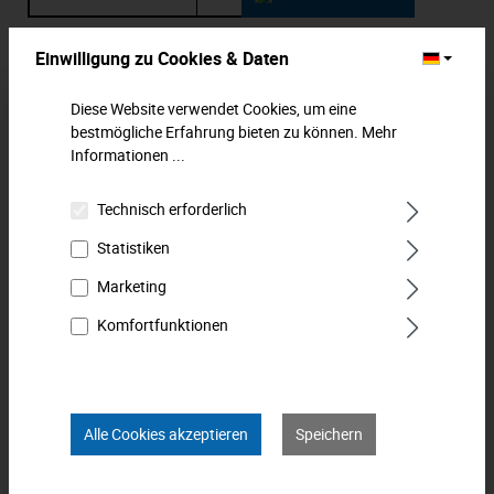
Zum Merkzettel hinzufügen
Einwilligung zu Cookies & Daten
Diese Website verwendet Cookies, um eine
Beschreibung
bestmögliche Erfahrung bieten zu können.
Mehr
Einsteck-Maulschlüssel. Mit Stiftsicherung. Chrom
Informationen ...
Vanadium / matt verchromt. MATADOR ist einer der Pioniere
der Werkzeugind…
Mehr
Technisch erforderlich
Statistiken
Downloads
Marketing
Technische Daten
Komfortfunktionen
Bewertungen
0
Produkt FAQs
Alle Cookies akzeptieren
Speichern