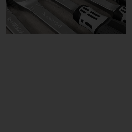
Unsere Mission.
Gutes Werkzeug ist Vertrauenssache. Vertrauen ist die
Basis für alles. Das wissen wir und dieses Wissen
pflegen wir. Gerade bei Qualitätswerkzeugen sind ein
hohes technisches Know How, Exzellenz in allen
Prozessen und eine absolute Zuverlässigkeit in
Umsetzung und Service wichtige Faktoren. Dafür stehen
wir, damit wollen wir begeistern.
MATADOR steht für Leistung, Kompetenz und
Zuverlässigkeit – und das seit 1900. Seit vielen
Jahrzehnten ist MATADOR Erstlieferant der