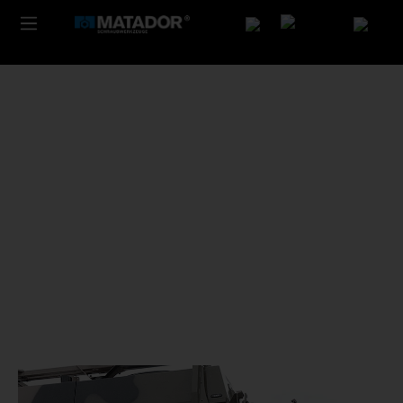
Ob in der Luft, an Land oder auf dem Meer – zur Erfüllung ihres
militärischen Auftrags benötigt die Bundeswehr eine spezielle
Ausrüstung. Mit diesem Material arbeiten tausende Streitkräfte
jeden Tag. Das Spektrum reicht von Panzern und Gewehren über
Kampf- und Transportflugzeuge bis hin zu Schiffen und Booten.
Unser Premiumwerkzeug ist für den regelmäßigen Profi-Einsatz
geeignet. Zusätzlich sind unsere Premiumwerkzeuge besonders
elegant und fein gebaut und von hervorragender
Verarbeitungsqualität. Die optimalen Werkzeuge für Automotive.
Ihr MATADOR Team.