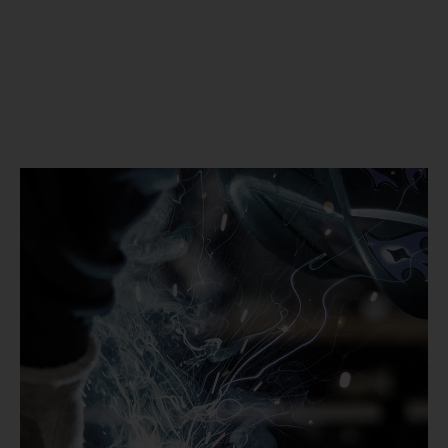
Materialbeschaffenheit, die sorgfältige mechanische
Bearbeitung und Oberflächen-behandlung unserer
Produkte. Alle MATADOR-Werkzeuge übertreffen die in
DIN-/ISO-Normen geforderten Belastungswerte und
bieten so Sicherheitsreserven im täglichen Umgang. Und
falls trotzdem etwas nicht so ist, wie es sein sollte,
helfen wir schnell und unbürokratisch. Versprochen.