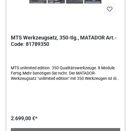
MTS Werkzeugsatz, 350-tlg., MATADOR Art.-
Code: 81789350
MTS unlimited edition. 350 Qualitätswerkzeuge. 8 Module.
Fertig.Mehr benötigen Sie nicht. Der MATADOR-
Werkzeugsatz "unlimited edition" mit 350 Werkzeugen ist die
ultimative "Rundum-Sorglos"-Ausstattung für den
anspruchsvollen Mechaniker, die keine Wünsche offen lässt.
Der Werkzeugsatz besteht aus acht 3/3-Einlagen, die perfekt
in die MATADOR-Werkstattwagen RATIO und VARIO oder die
innovative Werkzeugwelt von MATADOR, die Men's Kitchen,
passen.Darüber hinaus können sie auch in die meisten
handelsüblichen Werkstattwagen und Schubladen integriert
2.699,00 €*
werden. Die zweifarbigen Weichschaumeinlagen sorgen
nicht nur für eine ordentliche Aufbewahrung Ihrer
Werkzeuge, sondern ermöglichen es Ihnen auch, fehlendes